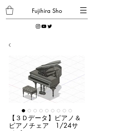
Fujihira
Sho
【３Ｄデータ】ピアノ＆
ピアノチェア 1/24サ