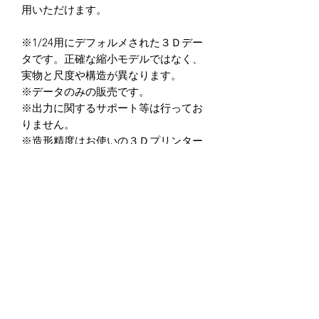
用いただけます。
※1/24用にデフォルメされた３Ｄデー
タです。正確な縮小モデルではなく、
実物と尺度や構造が異なります。
※データのみの販売です。
※出力に関するサポート等は行ってお
りません。
※造形精度はお使いの３Ｄプリンター
によって異なります。
（光造形式３Dプリンターを推奨して
います。）
※データの商用利用及び、加工後を含
め二次転用を禁止しています。
※データ商品の返品・返金に関して
は、如何なる場合もお受けしておりま
せん。
※クーポン入力忘れ等に関しても一切
の対応を行っておりませんので,ご入力