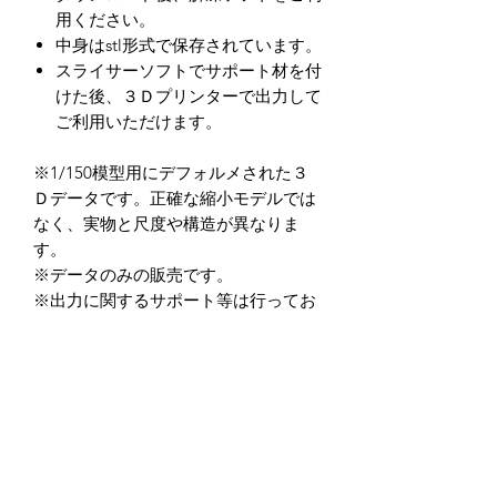
用ください。
中身はstl形式で保存されています。
スライサーソフトでサポート材を付
けた後、３Ｄプリンターで出力して
ご利用いただけます。
※1/150模型用にデフォルメされた３
Ｄデータです。正確な縮小モデルでは
なく、実物と尺度や構造が異なりま
す。
※データのみの販売です。
※出力に関するサポート等は行ってお
りません。
※造形精度はお使いの３Ｄプリンター
によって異なります。
（光造形式３Dプリンターを推奨して
います。）
※データの商用利用及び、加工後を含
め二次転用を禁止しています。