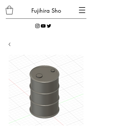
Fujihira
Sho