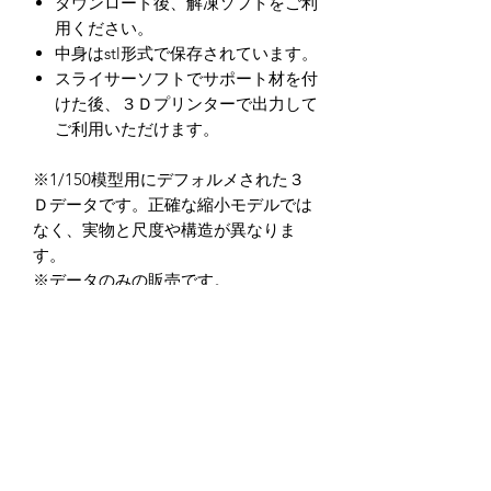
ダウンロード後、解凍ソフトをご利
用ください。
中身はstl形式で保存されています。
スライサーソフトでサポート材を付
けた後、３Ｄプリンターで出力して
ご利用いただけます。
※1/150模型用にデフォルメされた３
Ｄデータです。正確な縮小モデルでは
なく、実物と尺度や構造が異なりま
す。
※データのみの販売です。
※出力に関するサポート等は行ってお
りません。
※造形精度はお使いの３Ｄプリンター
によって異なります。
※データの商用利用及び、加工後を含
め二次転用を禁止しております。
※データ商品の返品・返金に関して
は、如何なる場合もお受けしておりま